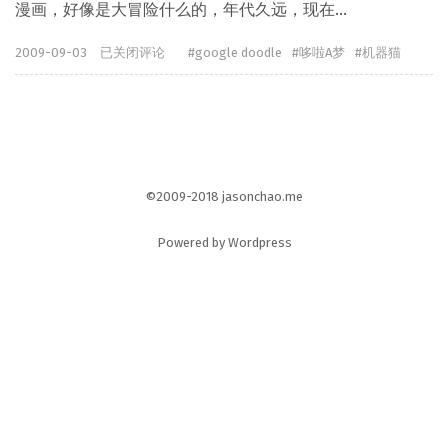
漫画，好像是大冒险什么的，年代久远，现在...
哆
2009-09-03
已关闭评论
google doodle
哆啦A梦
机器猫
啦
A
梦
生
日
©2009-2018
jasonchao.me
Powered by
Wordpress