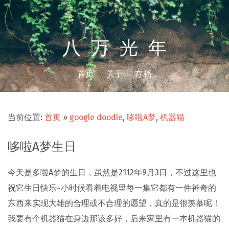
八万光年
首页
关于
存档
当前位置:
首页
»
google doodle
,
哆啦A梦
,
机器猫
哆啦A梦生日
今天是多啦A梦的生日，虽然是2112年9月3日，不过这里也
祝它生日快乐~小时候看着电视里每一集它都有一件神奇的
东西来实现大雄的合理或不合理的愿望，真的是很羡慕呢！
我要有个机器猫在身边那该多好，后来家里有一本机器猫的